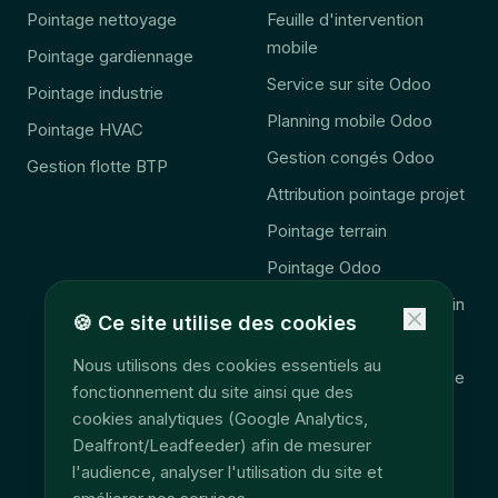
Pointage nettoyage
Feuille d'intervention
mobile
Pointage gardiennage
Service sur site Odoo
Pointage industrie
Planning mobile Odoo
Pointage HVAC
Gestion congés Odoo
Gestion flotte BTP
Attribution pointage projet
Pointage terrain
Pointage Odoo
Complément Odoo terrain
🍪
Ce site utilise des cookies
🚨 Obligation 2027
Nous utilisons des cookies essentiels au
Consolidation télématique
fonctionnement du site ainsi que des
Accès données terrain
cookies analytiques (Google Analytics,
Dealfront/Leadfeeder) afin de mesurer
EU Data Act
l'audience, analyser l'utilisation du site et