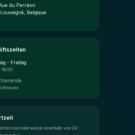
Rue du Perréon
 Louveigné, Belgique
s
ftszeiten
g - Freitag
- 18:00
chenende
chlossen
tzeit
orten normalerweise innerhalb von 24