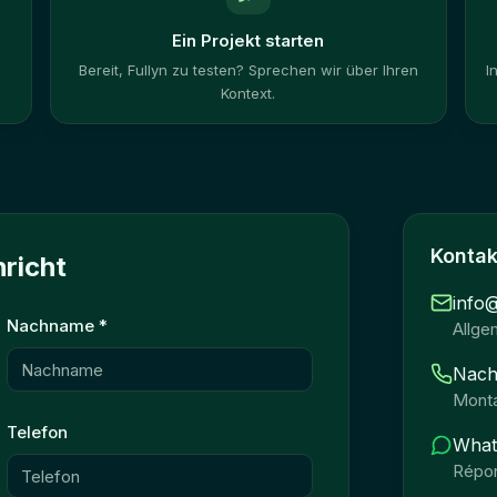
Ein Projekt starten
Bereit, Fullyn zu testen? Sprechen wir über Ihren
I
Kontext.
Konta
richt
info
Nachname
*
Allge
Nach
Monta
Telefon
Wha
Répon