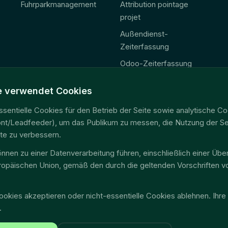
Fuhrparkmanagement
Attribution pointage
projet
Außendienst-
Zeiterfassung
Odoo-Zeiterfassung
Odoo Außendienst-
e verwendet Cookies
Ergänzung
🚨 Gesetz 2027
sentielle Cookies für den Betrieb der Seite sowie analytische C
ront/Leadfeeder), um das Publikum zu messen, die Nutzung der Sei
Consolidation
te zu verbessern.
télématique
nnen zu einer Datenverarbeitung führen, einschließlich einer Übe
Accès données terrain
ropäischen Union, gemäß den durch die geltenden Vorschriften 
EU Data Act
ookies akzeptieren oder nicht-essentielle Cookies ablehnen. Ihre
.