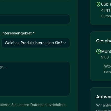
66b 
4141
Büro
Interessengebiet
*
Geschä
Welches Produkt interessiert Sie?
Monta
9:00 
Wo
Ges
Antwor
eren Sie unsere Datenschutzrichtlinie.
Wir antw