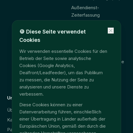
Außendienst-
Zeiterfassung
Odoo-Zeiterfassung
🍪
Diese Seite verwendet
Odoo Außendienst-
Cookies
Ergänzung
Wir verwenden essentielle Cookies für den
🚨 Gesetz 2027
Betrieb der Seite sowie analytische
Consolidation télématique
Cookies (Google Analytics,
Accès données terrain
Dealfront/Leadfeeder), um das Publikum
zu messen, die Nutzung der Seite zu
EU Data Act
analysieren und unsere Dienste zu
verbessern.
Unternehmen
Rechtliches
Diese Cookies können zu einer
Über uns
Sicherheit & DSGVO
Datenverarbeitung führen, einschließlich
einer Übertragung in Länder außerhalb der
Karriere
Impressum
Europäischen Union, gemäß den durch die
Partner
Datenschutz