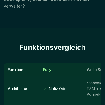
verwalten?
Funktionsvergleich
Funktion
Fullyn
Wello Sol
Standalon
Architektur
Nativ Odoo
FSM + Od
Konnekto