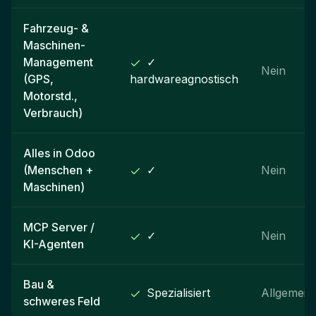
Fahrzeug- &
Maschinen-
Management
✓
Nein
(GPS,
hardwareagnostisch
Motorstd.,
Verbrauch)
Alles in Odoo
(Menschen +
✓
Nein
Maschinen)
MCP Server /
✓
Nein
KI-Agenten
Bau &
Spezialisiert
Allgemein
schweres Feld