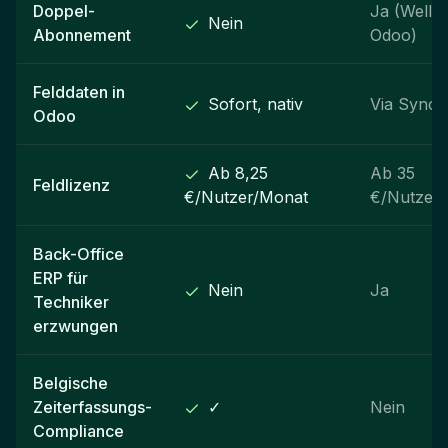
Doppel-
Ja (Wello
Nein
Abonnement
Odoo)
Felddaten in
Sofort, nativ
Via Sync
Odoo
Ab 8,25
Ab 35
Feldlizenz
€/Nutzer/Monat
€/Nutzer
Back-Office
ERP für
Nein
Ja
Techniker
erzwungen
Belgische
Zeiterfassungs-
✓
Nein
Compliance