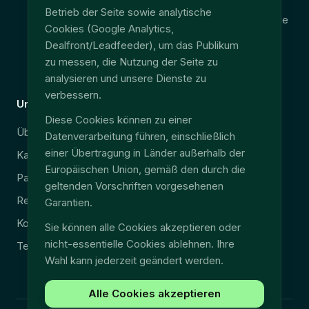
Betrieb der Seite sowie analytische
Consolidation télématique
Cookies (Google Analytics,
Accès données terrain
Dealfront/Leadfeeder), um das Publikum
zu messen, die Nutzung der Seite zu
EU Data Act
analysieren und unsere Dienste zu
verbessern.
Unternehmen
Rechtliches
Diese Cookies können zu einer
Über uns
Sicherheit & DSGVO
Datenverarbeitung führen, einschließlich
einer Übertragung in Länder außerhalb der
Karriere
Impressum
Europäischen Union, gemäß den durch die
Partner
Datenschutz
geltenden Vorschriften vorgesehenen
Ressourcen
AGB
Garantien.
Kontakt
Sie können alle Cookies akzeptieren oder
nicht-essentielle Cookies ablehnen. Ihre
Technischer Support
Wahl kann jederzeit geändert werden.
Alle Cookies akzeptieren