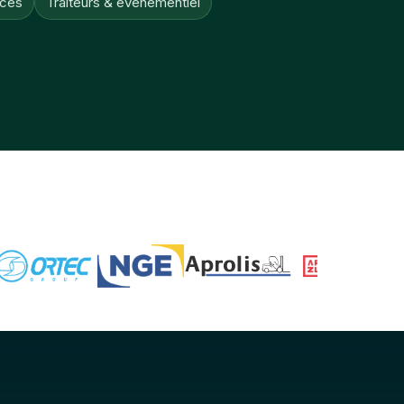
ices
Traiteurs & événementiel