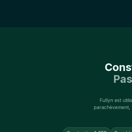
Const
Pas
Fullyn est uti
parachèvement, pa