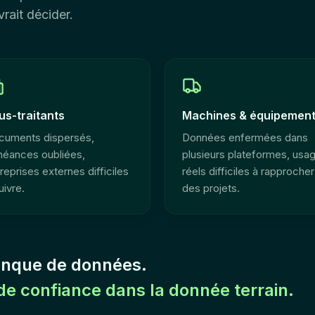
rait décider.
us-traitants
Machines & équipemen
cuments dispersés,
Données enfermées dans
héances oubliées,
plusieurs plateformes, usa
reprises externes difficiles
réels difficiles à rapprocher
uivre.
des projets.
anque de données.
e confiance dans la donnée terrain.