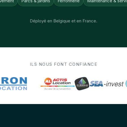
vement
Parcs & jardins
Ferronnerie
Maintenance & serv
Déployé en Belgique et en France.
ILS NOUS FONT CONFIANCE