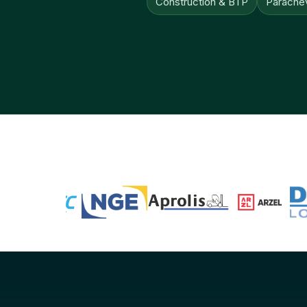
Construction & BTP
Parachè