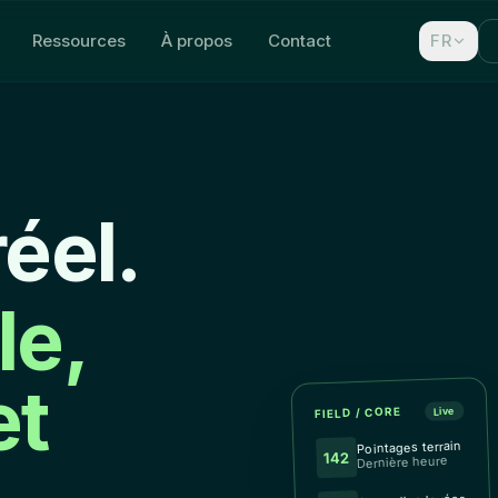
Ressources
À propos
Contact
FR
réel.
le,
et
FIELD / CORE
Live
Pointages terrain
142
Dernière heure