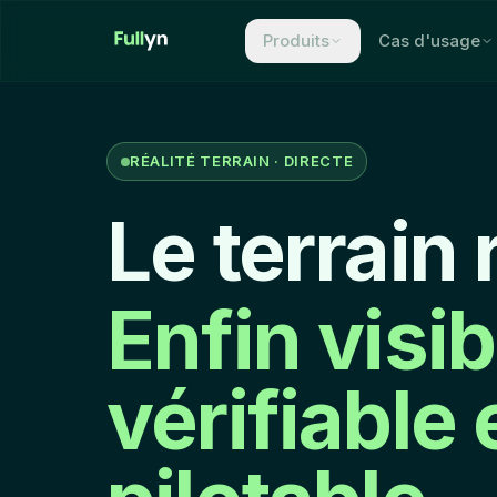
Aller au contenu principal
Produits
Cas d'usage
RÉALITÉ TERRAIN · DIRECTE
Le terrain 
Enfin visib
vérifiable 