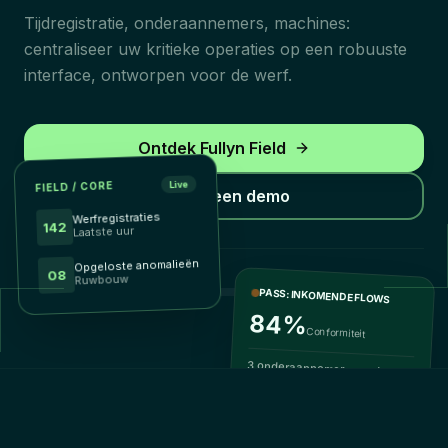
Tijdregistratie, onderaannemers, machines:
centraliseer uw kritieke operaties op een robuuste
interface, ontworpen voor de werf.
Ontdek Fullyn Field
Live
FIELD / CORE
Vraag een demo
Werfregistraties
142
Laatste uur
Opgeloste anomalieën
08
Ruwbouw
BOUW & AFWERKING
PASS: INKOMENDE FLOWS
84%
Conformiteit
3 onderaannemers wachten
op validatie