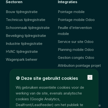
Sectoren
Integraties
Bouw tijdregistratie
Pointage mobile
Technicus tijdregistratie
Pointage mobile Odoo
Schoonmaak tijdregistratie
Feuille d'intervention
mobile
Beveiliging tijdregistratie
Service sur site Odoo
Industrie tijdregistratie
Planning mobile Odoo
HVAC tijdregistratie
Gestion congés Odoo
Wagenpark beheer
Attribution pointage projet
Veld tijdregistratie
🍪
Deze site gebruikt cookies
Odoo tijdregistratie
Wij gebruiken essentiële cookies voor de
Odoo veld aanvulling
werking van de site, evenals analytische
🚨 Wet 2027
cookies (Google Analytics,
Dealfront/Leadfeeder) om het publiek te
Consolidation télématique