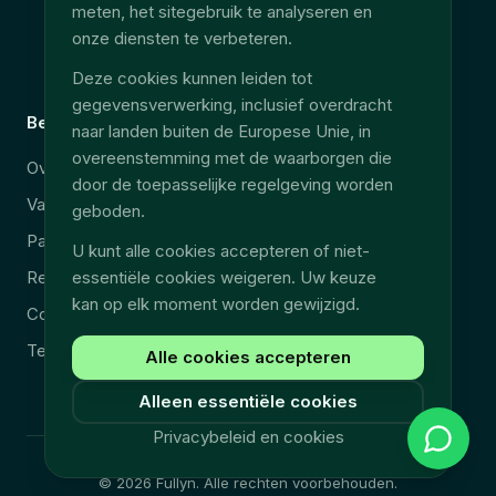
meten, het sitegebruik te analyseren en
Accès données terrain
onze diensten te verbeteren.
EU Data Act
Deze cookies kunnen leiden tot
gegevensverwerking, inclusief overdracht
Bedrijf
Juridisch
naar landen buiten de Europese Unie, in
overeenstemming met de waarborgen die
Over ons
Beveiliging & AVG
door de toepasselijke regelgeving worden
Vacatures
Juridische kennisgeving
geboden.
Partners
Privacybeleid
U kunt alle cookies accepteren of niet-
Resources
Algemene voorwaarden
essentiële cookies weigeren. Uw keuze
kan op elk moment worden gewijzigd.
Contact
Technische ondersteuning
Alle cookies accepteren
Alleen essentiële cookies
Privacybeleid en cookies
©
2026
Fullyn.
Alle rechten voorbehouden.