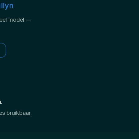
llyn
neel model —
.
es bruikbaar.