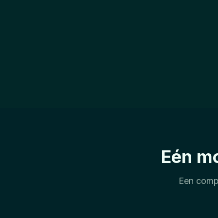
Eén mo
Een compl