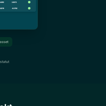
asset
statut