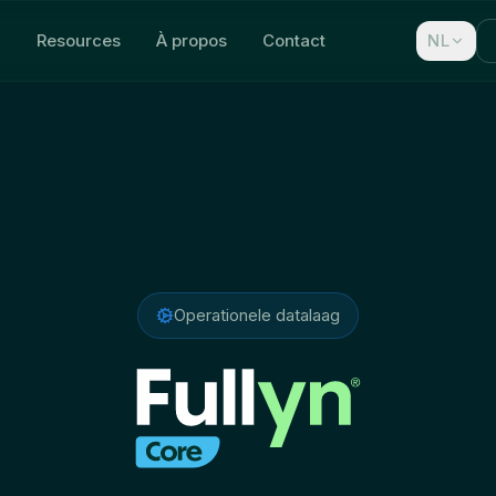
Resources
À propos
Contact
NL
 équipements et flottes
Operationele datalaag