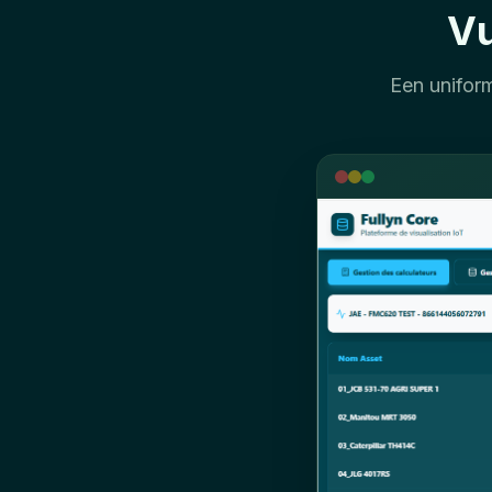
Vu
Een unifor