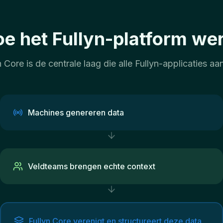
e het Fullyn-platform we
n Core is de centrale laag die alle Fullyn-applicaties aand
Machines genereren data
Veldteams brengen echte context
Fullyn Core verenigt en structureert deze data