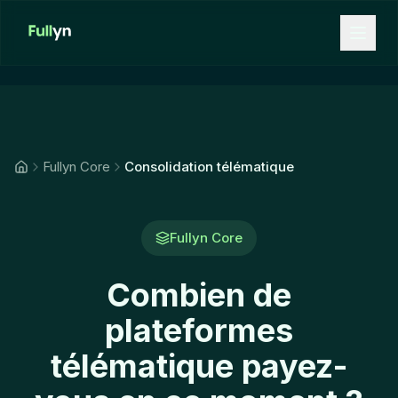
Aller au contenu principal
Fullyn Core
Consolidation télématique
Fullyn Core
Combien de
plateformes
télématique payez-