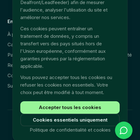
Dealfront/Leadfeeder) afin de mesurer
EU Data Act
l'audience, analyser l'utilisation du site et
améliorer nos services.
Entreprise
Légal
Ces cookies peuvent entraîner un
À propos
Sécurité & RGPD
traitement de données, y compris un
transfert vers des pays situés hors de
Carrières
Mentions légales
l'Union européenne, conformément aux
Partenaires
Politique de confidentialité
garanties prévues par la réglementation
Ressources
CGU/CGV
applicable.
Contact
Vous pouvez accepter tous les cookies ou
refuser les cookies non essentiels. Votre
Support technique
choix peut être modifié à tout moment.
Accepter tous les cookies
Cookies essentiels uniquement
©
2026
Fullyn.
Tous droits réservés.
Politique de confidentialité et cookies