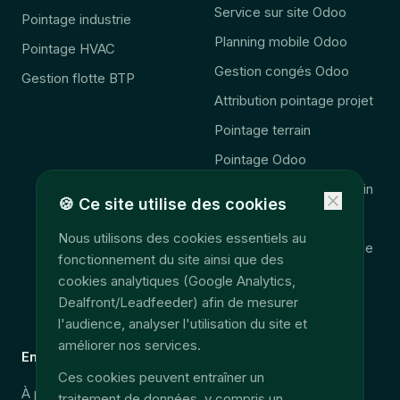
Service sur site Odoo
Pointage industrie
Planning mobile Odoo
Pointage HVAC
Gestion congés Odoo
Gestion flotte BTP
Attribution pointage projet
Pointage terrain
Pointage Odoo
Complément Odoo terrain
🍪
Ce site utilise des cookies
🚨 Obligation 2027
Nous utilisons des cookies essentiels au
Consolidation télématique
fonctionnement du site ainsi que des
Accès données terrain
cookies analytiques (Google Analytics,
Dealfront/Leadfeeder) afin de mesurer
EU Data Act
l'audience, analyser l'utilisation du site et
améliorer nos services.
Entreprise
Légal
Ces cookies peuvent entraîner un
À propos
Sécurité & RGPD
traitement de données, y compris un