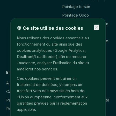
Pointage terrain
Pointage Odoo
Complément Odoo terrain
🍪
Ce site utilise des cookies
🚨 Obligation 2027
Nous utilisons des cookies essentiels au
Consolidation télématique
fonctionnement du site ainsi que des
Accès données terrain
cookies analytiques (Google Analytics,
Dealfront/Leadfeeder) afin de mesurer
EU Data Act
l'audience, analyser l'utilisation du site et
améliorer nos services.
Entreprise
Légal
Ces cookies peuvent entraîner un
À propos
Sécurité & RGPD
traitement de données, y compris un
transfert vers des pays situés hors de
Carrières
Mentions légales
l'Union européenne, conformément aux
Partenaires
Politique de confidentialité
garanties prévues par la réglementation
Ressources
CGU/CGV
applicable.