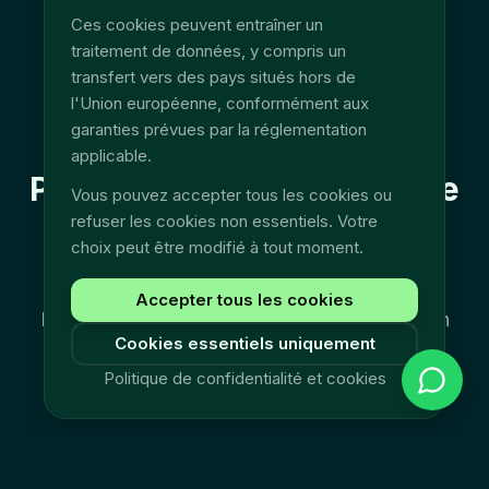
Ces cookies peuvent entraîner un
traitement de données, y compris un
transfert vers des pays situés hors de
l'Union européenne, conformément aux
garanties prévues par la réglementation
applicable.
Pourquoi ce n'est pas juste
Vous pouvez accepter tous les cookies ou
un outil de pointage de
refuser les cookies non essentiels. Votre
choix peut être modifié à tout moment.
plus
Accepter tous les cookies
Fullyn Time est construit pour la réalité terrain
Cookies essentiels uniquement
belge : ouvriers mobiles, chefs d'équipe,
Politique de confidentialité et cookies
complexité payroll et traçabilité avant
traitement.