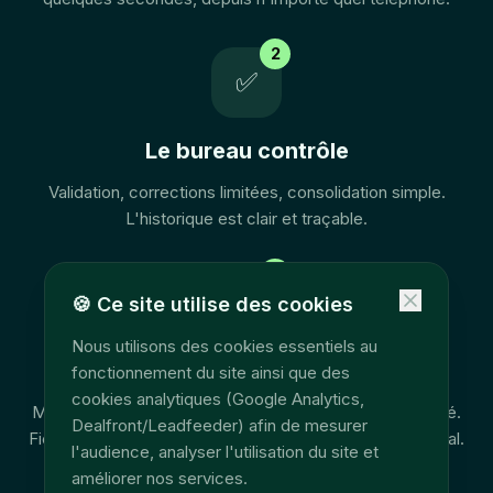
2
✅
Le bureau contrôle
Validation, corrections limitées, consolidation simple.
L'historique est clair et traçable.
3
📊
🍪
Ce site utilise des cookies
Nous utilisons des cookies essentiels au
Export payroll
fonctionnement du site ainsi que des
cookies analytiques (Google Analytics,
Moins de ressaisie, moins d'erreurs, meilleure traçabilité.
Dealfront/Leadfeeder) afin de mesurer
Fichier propre pour votre comptable ou secrétariat social.
l'audience, analyser l'utilisation du site et
améliorer nos services.