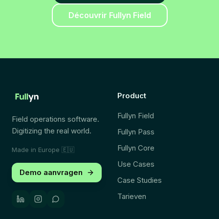
Découvrir Fullyn Field
Product
Fullyn Field
Field operations software.
Digitizing the real world.
Fullyn Pass
Fullyn Core
Made in Europe
🇪🇺
Use Cases
Demo aanvragen
Case Studies
Tarieven