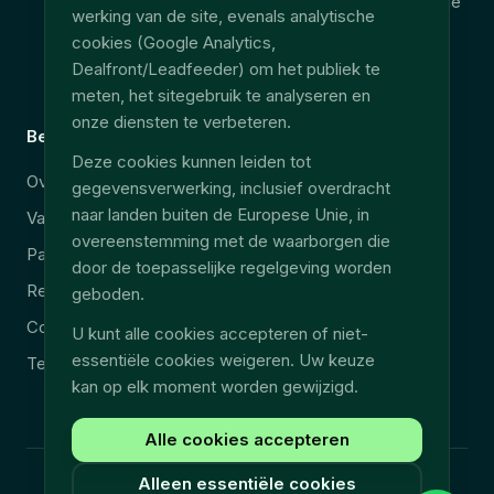
Consolidation télématique
werking van de site, evenals analytische
Accès données terrain
cookies (Google Analytics,
Dealfront/Leadfeeder) om het publiek te
EU Data Act
meten, het sitegebruik te analyseren en
onze diensten te verbeteren.
Bedrijf
Juridisch
Deze cookies kunnen leiden tot
Over ons
Beveiliging & AVG
gegevensverwerking, inclusief overdracht
naar landen buiten de Europese Unie, in
Vacatures
Juridische kennisgeving
overeenstemming met de waarborgen die
Partners
Privacybeleid
door de toepasselijke regelgeving worden
Resources
Algemene voorwaarden
geboden.
Contact
U kunt alle cookies accepteren of niet-
essentiële cookies weigeren. Uw keuze
Technische ondersteuning
kan op elk moment worden gewijzigd.
Alle cookies accepteren
Alleen essentiële cookies