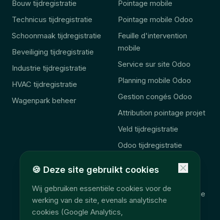
Bouw tijdregistratie
Pointage mobile
Technicus tijdregistratie
Pointage mobile Odoo
Schoonmaak tijdregistratie
Feuille d'intervention
mobile
Beveiliging tijdregistratie
Service sur site Odoo
Industrie tijdregistratie
Planning mobile Odoo
HVAC tijdregistratie
Gestion congés Odoo
Wagenpark beheer
Attribution pointage projet
Veld tijdregistratie
Odoo tijdregistratie
Odoo veld aanvulling
🍪
Deze site gebruikt cookies
🚨 Wet 2027
Wij gebruiken essentiële cookies voor de
Consolidation télématique
werking van de site, evenals analytische
Accès données terrain
cookies (Google Analytics,