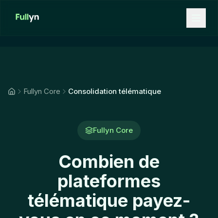
Aller au contenu principal
Fullyn Core
Consolidation télématique
Fullyn Core
Combien de
plateformes
télématique payez-