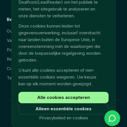
Dealfront/Leadfeeder) om het publiek te
EU Data Act
meten, het sitegebruik te analyseren en
onze diensten te verbeteren.
Bedrijf
Juridisch
Deze cookies kunnen leiden tot
Over ons
Beveiliging & AVG
gegevensverwerking, inclusief overdracht
naar landen buiten de Europese Unie, in
Vacatures
Juridische kennisgeving
overeenstemming met de waarborgen die
Partners
Privacybeleid
door de toepasselijke regelgeving worden
Resources
Algemene voorwaarden
geboden.
Contact
U kunt alle cookies accepteren of niet-
essentiële cookies weigeren. Uw keuze
Technische ondersteuning
kan op elk moment worden gewijzigd.
Alle cookies accepteren
Alleen essentiële cookies
©
2026
Fullyn.
Alle rechten voorbehouden.
Privacybeleid en cookies