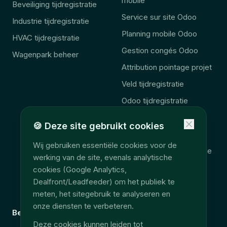
mobile
Beveiliging tijdregistratie
Service sur site Odoo
Industrie tijdregistratie
Planning mobile Odoo
HVAC tijdregistratie
Gestion congés Odoo
Wagenpark beheer
Attribution pointage projet
Veld tijdregistratie
Odoo tijdregistratie
Odoo veld aanvulling
🍪
Deze site gebruikt cookies
🚨 Wet 2027
Wij gebruiken essentiële cookies voor de
Consolidation télématique
werking van de site, evenals analytische
Accès données terrain
cookies (Google Analytics,
Dealfront/Leadfeeder) om het publiek te
EU Data Act
meten, het sitegebruik te analyseren en
onze diensten te verbeteren.
Bedrijf
Juridisch
Deze cookies kunnen leiden tot